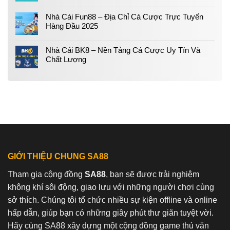
Nhà Cái Fun88 – Địa Chỉ Cá Cược Trực Tuyến
Hàng Đầu 2025
Nhà Cái BK8 – Nền Tảng Cá Cược Uy Tín Và
Chất Lượng
GIỚI THIỆU CHUNG SA88
Tham gia cộng đồng
SA88
, bạn sẽ được trải nghiệm
không khí sôi động, giao lưu với những người chơi cùng
sở thích. Chúng tôi tổ chức nhiều sự kiện offline và online
hấp dẫn, giúp bạn có những giây phút thư giãn tuyệt vời.
Hãy cùng SA88 xây dựng một cộng đồng game thủ văn