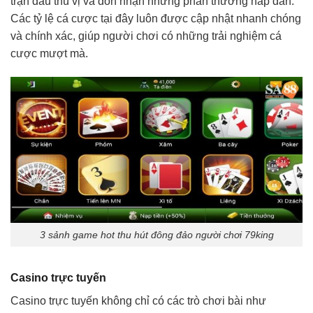
trận đấu thú vị và đón nhận những phần thưởng hấp dẫn.
Các tỷ lệ cá cược tại đây luôn được cập nhật nhanh chóng
và chính xác, giúp người chơi có những trải nghiệm cá
cược mượt mà.
3 sảnh game hot thu hút đông đảo người chơi 79king
Casino trực tuyến
Casino trực tuyến không chỉ có các trò chơi bài như