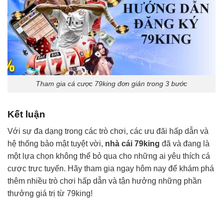
Tham gia cá cược 79king đơn giản trong 3 bước
Kết luận
Với sự đa dạng trong các trò chơi, các ưu đãi hấp dẫn và
hệ thống bảo mật tuyệt vời,
nhà cái 79king
đã và đang là
một lựa chọn không thể bỏ qua cho những ai yêu thích cá
cược trực tuyến. Hãy tham gia ngay hôm nay để khám phá
thêm nhiều trò chơi hấp dẫn và tận hưởng những phần
thưởng giá trị từ 79king!