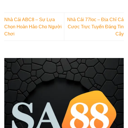
Nhà Cái ABC8 – Sự Lựa
Nhà Cái 77loc – Địa Chỉ Cá
Chọn Hoàn Hảo Cho Người
Cược Trực Tuyến Đáng Tin
Chơi
Cậy