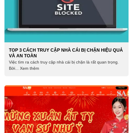
TOP 3 CÁCH TRUY CẬP NHÀ CÁI BỊ CHẶN HIỆU QUẢ
VÀ AN TOÀN
Việc tìm ra cách truy cập nhà cái bị chặn là rất quan trọng.
Bởi... Xem thêm