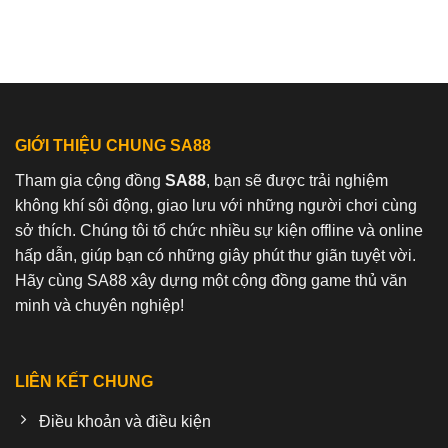
GIỚI THIỆU CHUNG SA88
Tham gia cộng đồng
SA88
, bạn sẽ được trải nghiệm
không khí sôi động, giao lưu với những người chơi cùng
sở thích. Chúng tôi tổ chức nhiều sự kiện offline và online
hấp dẫn, giúp bạn có những giây phút thư giãn tuyệt vời.
Hãy cùng SA88 xây dựng một cộng đồng game thủ văn
minh và chuyên nghiệp!
LIÊN KẾT CHUNG
Điều khoản và điều kiện