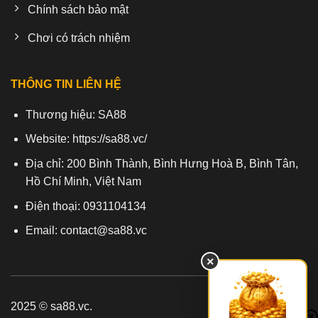
Chính sách bảo mật
Chơi có trách nhiệm
THÔNG TIN LIÊN HỆ
Thương hiệu:
SA88
Website:
https://sa88.vc/
Địa chỉ: 200 Bình Thành, Bình Hưng Hoà B, Bình Tân,
Hồ Chí Minh, Việt Nam
Điện thoại: 0931104134
Email:
contact@sa88.vc
×
2025 © sa88.vc.