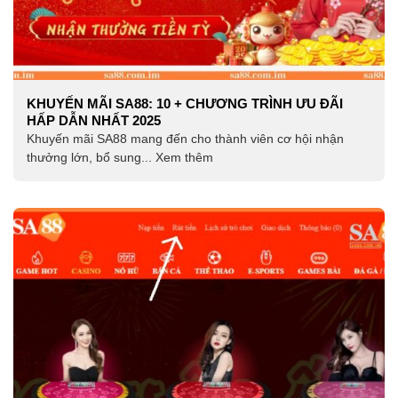
KHUYẾN MÃI SA88: 10 + CHƯƠNG TRÌNH ƯU ĐÃI
HẤP DẪN NHẤT 2025
Khuyến mãi SA88 mang đến cho thành viên cơ hội nhận
thưởng lớn, bổ sung... Xem thêm