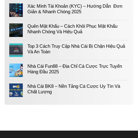
Xác Minh Tài Khoản (KYC) – Hướng Dẫn Đơn
Giản & Nhanh Chóng 2025
Quên Mật Khẩu – Cách Khôi Phục Mật Khẩu
Nhanh Chóng Và Hiệu Quả
Top 3 Cách Truy Cập Nhà Cái Bị Chặn Hiệu Quả
Và An Toàn
Nhà Cái Fun88 – Địa Chỉ Cá Cược Trực Tuyến
Hàng Đầu 2025
Nhà Cái BK8 – Nền Tảng Cá Cược Uy Tín Và
Chất Lượng