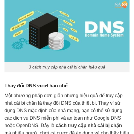
3 cách truy cập nhà cái bị chặn hiệu quả
Thay đổi DNS vượt hạn chế
Một phương pháp đơn giản nhưng hiệu quả để truy cập
nhà cái bị chặn là thay đổi DNS của thiết bị. Thay vì sử
dụng DNS mặc định của nhà mạng, bạn có thể sử dụng
các dịch vụ DNS miễn phí và an toàn như Google DNS
hoặc OpenDNS. Đây là
cách truy cập nhà cái bị chặn
mà nhiều người chơi cá cược đã áp dụng và cho thấy hiệu