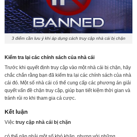
3 điểm cần lưu ý khi áp dụng cách truy cập nhà cái bị chặn
Kiểm tra lại các chính sách của nhà cái
Trước khi quyết định truy cập vào một nhà cái bị chặn, hãy
chắc chắn rằng bạn đã kiểm tra lại các chính sách của nhà
cái đó. Một số nhà cái có thể cung cấp các phương án giải
quyết vấn đề chặn truy cập, giúp bạn tiết kiệm thời gian và
tránh rủi ro khi tham gia cá cược.
Kết luận
Việc
truy cập nhà cái bị chặn
có thể gặp phải một số khó khăn, nhưng với những