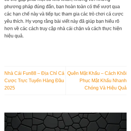
phương pháp đúng đắn, bạn hoàn toàn có thể vượt qua
các hạn chế này và tiếp tục tham gia các trò chơi cá cược
yêu thích. Hy vọng rằng bài viết này đã giúp bạn hiểu rõ
hơn về các cách truy cập nhà cái chặn và cách thực hiện
hiệu quả.
Nhà Cái Fun88 – Địa Chỉ Cá
Quên Mật Khẩu – Cách Khôi
Cược Trực Tuyến Hàng Đầu
Phục Mật Khẩu Nhanh
2025
Chóng Và Hiệu Quả