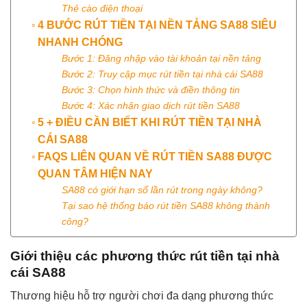
Thẻ cào điện thoại
4 BƯỚC RÚT TIỀN TẠI NỀN TẢNG SA88 SIÊU
NHANH CHÓNG
Bước 1: Đăng nhập vào tài khoản tại nền tảng
Bước 2: Truy cập mục rút tiền tại nhà cái SA88
Bước 3: Chọn hình thức và điền thông tin
Bước 4: Xác nhận giao dịch rút tiền SA88
5 + ĐIỀU CẦN BIẾT KHI RÚT TIỀN TẠI NHÀ
CÁI SA88
FAQS LIÊN QUAN VỀ RÚT TIỀN SA88 ĐƯỢC
QUAN TÂM HIỆN NAY
SA88 có giới hạn số lần rút trong ngày không?
Tại sao hệ thống báo rút tiền SA88 không thành
công?
Giới thiệu các phương thức rút tiền tại nhà
cái SA88
Thương hiệu hỗ trợ người chơi đa dạng phương thức