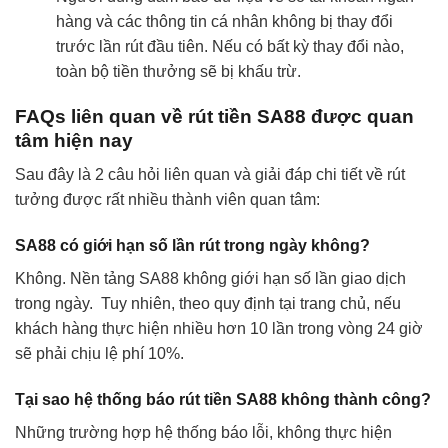
hàng và các thông tin cá nhân không bị thay đổi
trước lần rút đầu tiên. Nếu có bất kỳ thay đổi nào,
toàn bộ tiền thưởng sẽ bị khấu trừ.
FAQs liên quan về rút tiền SA88 được quan
tâm hiện nay
Sau đây là 2 câu hỏi liên quan và giải đáp chi tiết về rút
tưởng được rất nhiều thành viên quan tâm:
SA88 có giới hạn số lần rút trong ngày không?
Không. Nền tảng SA88 không giới hạn số lần giao dịch
trong ngày. Tuy nhiên, theo quy định tại trang chủ, nếu
khách hàng thực hiện nhiều hơn 10 lần trong vòng 24 giờ
sẽ phải chịu lệ phí 10%.
Tại sao hệ thống báo rút tiền SA88 không thành công?
Những trường hợp hệ thống báo lỗi, không thực hiện