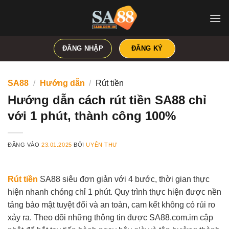
Bỏ
qua
nội
dung
ĐĂNG NHẬP
ĐĂNG KÝ
SA88
/
Hướng dẫn
/
Rút tiền
Hướng dẫn cách rút tiền SA88 chỉ
với 1 phút, thành công 100%
ĐĂNG VÀO
23.01.2025
BỞI
UYÊN THƯ
Rút tiền
SA88 siêu đơn giản với 4 bước, thời gian thực
hiện nhanh chóng chỉ 1 phút. Quy trình thực hiện được nền
tảng bảo mật tuyệt đối và an toàn, cam kết không có rủi ro
xảy ra. Theo dõi những thông tin được SA88.com.im cập