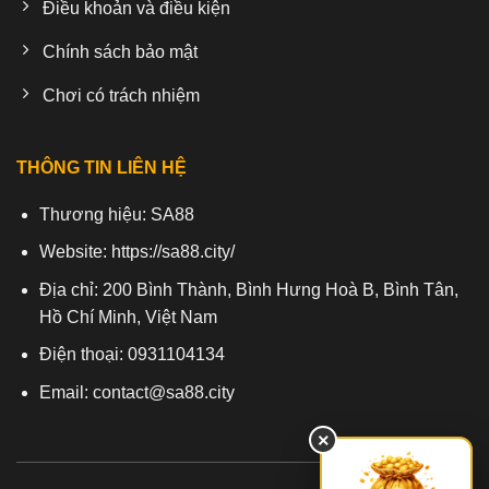
Điều khoản và điều kiện
Chính sách bảo mật
Chơi có trách nhiệm
THÔNG TIN LIÊN HỆ
Thương hiệu:
SA88
Website:
https://sa88.city/
Địa chỉ: 200 Bình Thành, Bình Hưng Hoà B, Bình Tân,
Hồ Chí Minh, Việt Nam
Điện thoại: 0931104134
Email:
contact@sa88.city
×