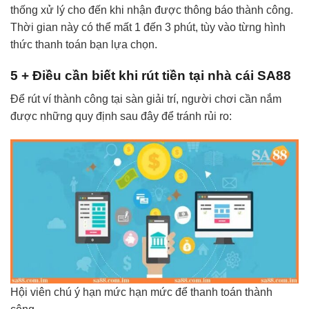
thống xử lý cho đến khi nhận được thông báo thành công.
Thời gian này có thể mất 1 đến 3 phút, tùy vào từng hình
thức thanh toán bạn lựa chọn.
5 + Điều cần biết khi rút tiền tại nhà cái SA88
Để rút ví thành công tại sàn giải trí, người chơi cần nắm
được những quy định sau đây để tránh rủi ro:
Hội viên chú ý hạn mức hạn mức để thanh toán thành