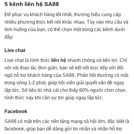
5 kênh liên hệ SA88
Để phục vụ khách hàng tốt nhất, thương hiệu cung cấp
nhiều phương thức kết nối khác nhau. Tùy vào nhu cầu và
tình huống của bạn, có thể chọn một trong các kênh dưới
đây:
Live chat
Live chat là hình thức
liên hệ
nhanh chóng và tiện lợi. Chỉ
với vài thao tác đơn giản, bạn sẽ kết nối trực tiếp với đội
ngũ hỗ trợ khách hàng của SA88. Phản hồi thường có mặt
trong vòng 1-2 phút, giúp hội viên giải quyết vấn đề ngay
lập tức. Số liệu từ nhà cái cho thấy 60% người chơi chọn
hình thức này khi cần sự trợ giúp ngay lập tức.
Facebook
SA88 có mặt trên các nền tảng mạng xã hội lớn, đặc biệt là
facebook, giúp bạn dễ dàng gửi tin nhắn và nhận hỗ trợ.