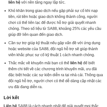
liên hệ
với nền tảng ngay lập tức.
Khó khăn trong giao dịch nếu gặp phải sự cố khi nạp
tiền, rút tiền hoặc giao dịch không thành công, người
chơi có thể liên lạc để được hỗ trợ giải quyết nhanh
chóng. Theo số liệu từ SA88, khoảng 25% các yêu cầu
giúp đỡ liên quan đến giao dịch.
Cần sự trợ giúp kỹ thuật nếu gặp vấn đề với ứng dụng
hoặc website của SA88, đội ngũ hỗ trợ sẽ giúp thành
viên khắc phục sự cố kỹ thuật 1 cách nhanh chóng.
Thắc mắc về khuyến mãi bạn có thể
liên hệ
để biết
thêm chi tiết về các chương trình khuyến mãi, ưu đãi
đặc biệt hoặc các sự kiện diễn ra tại nhà cái. Thông qua
đội ngũ hỗ trợ, người chơi có thể dễ dàng cập nhật các
ưu đãi đang diễn ra.
Lời kết
Liên hệ
SA88 là cách nhanh nhất để giải quyết mọi thắc