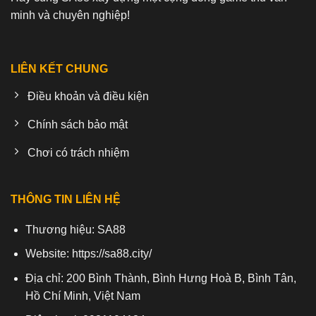
minh và chuyên nghiệp!
LIÊN KẾT CHUNG
Điều khoản và điều kiện
Chính sách bảo mật
Chơi có trách nhiệm
THÔNG TIN LIÊN HỆ
Thương hiệu:
SA88
Website:
https://sa88.city/
Địa chỉ: 200 Bình Thành, Bình Hưng Hoà B, Bình Tân,
Hồ Chí Minh, Việt Nam