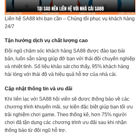
Liên hệ SA88 khi bạn cần – Chúng tôi phục vụ khách hàng
24/7
Tận hưởng dịch vụ chất lượng cao
Đội ngũ chăm sóc khách hàng SA88 được đào tạo bài
bản, luôn sẵn sàng giúp đỡ bạn với thái đội chuyên nghiệp
và nhiệt tình. Số liệu khảo sát cho thấy, 95% khách hàng
hài lòng với thái độ và hiệu quả hỗ trợ của nhà cái.
Cập nhật thông tin và ưu đãi
Khi liên lạc với SA88 hội viên sẽ được thông báo về các
chương trình khuyến mãi, sự kiện đặc biệt giúp bạn tối ưu
trải nghiệm chơi game. Theo thống kê, hơn 75% người
chơi đã tận dụng các chương trình ưu đãi sau khi nhận
thông báo từ đội ngũ hỗ trợ.