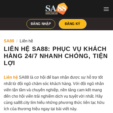
Bỏ
qua
nội
dung
ĐĂNG NHẬP
ĐĂNG KÝ
SA88
/
Liên hệ
LIÊN HỆ SA88: PHỤC VỤ KHÁCH
HÀNG 24/7 NHANH CHÓNG, TIỆN
LỢI
Liên hệ
SA88 là cơ hội để bạn nhận được sự hỗ trợ tốt
nhất từ đội ngũ chăm sóc khách hàng. Với đội ngũ nhân
viên tận tâm và chuyên nghiệp, nền tảng cam kết mang
đến cho hội viên trải nghiệm dịch vụ tuyệt vời nhất. Hãy
cùng sa88.city tìm hiểu những phương thức liên lạc hữu
ích của thương hiệu ngay tại bài viết này.