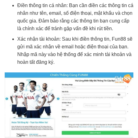
Điền thông tin cá nhân: Bạn cần điền các thông tin cá
nhân như tên, email, số điện thoại, mật khẩu và chọn
quốc gia. Đảm bảo rằng các thông tin bạn cung cấp
là chính xác để tránh gặp vấn đề khi rút tiền.
Xác nhận tài khoản: Sau khi điền thông tin, Fun88 sẽ
gửi mã xác nhận về email hoặc điện thoại của bạn.
Nhập mã này vào hệ thống để xác minh tài khoản và
hoàn tất đăng ký.