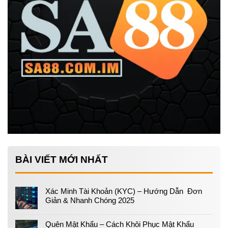
BÀI VIẾT MỚI NHẤT
Xác Minh Tài Khoản (KYC) – Hướng Dẫn Đơn
Giản & Nhanh Chóng 2025
Quên Mật Khẩu – Cách Khôi Phục Mật Khẩu