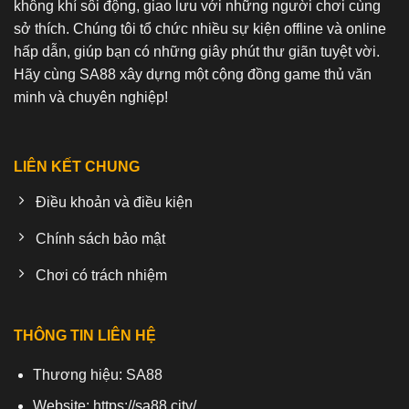
không khí sôi động, giao lưu với những người chơi cùng
sở thích. Chúng tôi tổ chức nhiều sự kiện offline và online
hấp dẫn, giúp bạn có những giây phút thư giãn tuyệt vời.
Hãy cùng SA88 xây dựng một cộng đồng game thủ văn
minh và chuyên nghiệp!
LIÊN KẾT CHUNG
Điều khoản và điều kiện
Chính sách bảo mật
Chơi có trách nhiệm
THÔNG TIN LIÊN HỆ
Thương hiệu:
SA88
Website:
https://sa88.city/