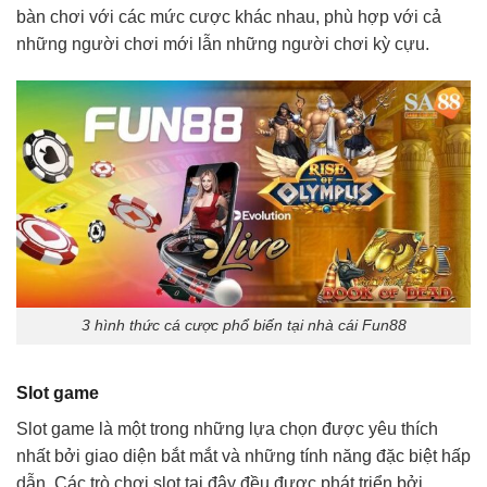
bàn chơi với các mức cược khác nhau, phù hợp với cả
những người chơi mới lẫn những người chơi kỳ cựu.
3 hình thức cá cược phổ biến tại nhà cái Fun88
Slot game
Slot game là một trong những lựa chọn được yêu thích
nhất bởi giao diện bắt mắt và những tính năng đặc biệt hấp
dẫn. Các trò chơi slot tại đây đều được phát triển bởi