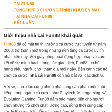
TẠI FUN88
TỔNG HỢP 3 CHƯƠNG TRÌNH KHUYẾN MÃI
TẠI NHÀ CÁI FUN88
KẾT LUẬN
Giới thiệu nhà cái Fun88 khái quát
Fun88
đã có mặt tại thị trường cá cược trực tuyến từ năm
2008, trở thành một trong những nền tảng cá cược uy tín
nhất hiện nay. Với giấy phép hoạt động hợp pháp và cam
kết về sự minh bạch trong các giao dịch, Fun88 thu hút
hàng triệu người chơi tham gia mỗi ngày. Bên cạnh các trò
chơi cá cược,
nhà cái Fun88
còn nổi bật với các dịch vụ.
Với việc hợp tác cùng nhiều nhà cung cấp phần mềm nổi
tiếng trong ngành cá cược như Playtech, Microgaming, và
Evolution Gaming, Fun88 đảm bảo mang đến cho người
chơi những trò chơi chất lượng cao, đồng thời cung cấp
các tỷ lệ cược hấp dẫn và công bằng. Đây là lý do tại sao