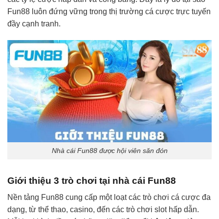
Fun88 luôn đứng vững trong thị trường cá cược trực tuyến
đầy cạnh tranh.
Nhà cái Fun88 được hội viên săn đón
Giới thiệu 3 trò chơi tại nhà cái Fun88
Nền tảng Fun88 cung cấp một loạt các trò chơi cá cược đa
dạng, từ thể thao, casino, đến các trò chơi slot hấp dẫn.