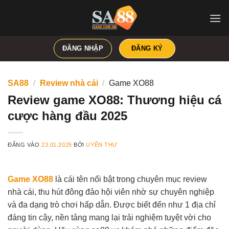
Bỏ
qua
nội
dung
ĐĂNG NHẬP
ĐĂNG KÝ
SA88
/
Review nhà cái
/
Game XO88
Review game XO88: Thương hiệu cá
cược hàng đầu 2025
ĐĂNG VÀO
23.01.2025
BỞI
UYÊN THƯ
Game XO88
là cái tên nổi bật trong chuyên mục review
nhà cái, thu hút đông đảo hội viên nhờ sự chuyên nghiệp
và đa dạng trò chơi hấp dẫn. Được biết đến như 1 địa chỉ
đáng tin cậy, nền tảng mang lại trải nghiệm tuyệt vời cho