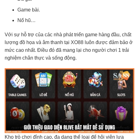
Game bài.
Nổ hũ…
Với sự hỗ trợ của các nhà phát triển game hàng đầu, chất
lượng đồ họa và âm thanh tại XO88 luôn được đảm bảo ở
mức cao nhất. Điều đó đã mang lại cho người chơi 1 trải
nghiệm chân thực và sống động.
Kho trò chơi đỉnh cao, đa dạng thể loại để hội viên lựa