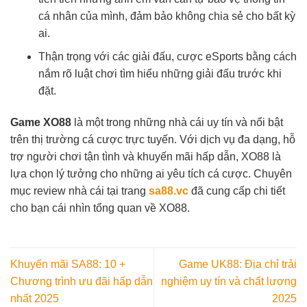
cá nhân của mình, đảm bảo không chia sẻ cho bất kỳ
ai.
Thận trọng với các giải đấu, cược eSports bằng cách
nắm rõ luật chơi tìm hiểu những giải đấu trước khi
đặt.
Game XO88
là một trong những nhà cái uy tín và nổi bật
trên thị trường cá cược trực tuyến. Với dịch vụ đa dạng, hỗ
trợ người chơi tận tình và khuyến mãi hấp dẫn, XO88 là
lựa chọn lý tưởng cho những ai yêu tích cá cược. Chuyên
mục review nhà cái tại trang
sa88.vc
đã cung cấp chi tiết
cho bạn cái nhìn tổng quan về XO88.
Khuyến mãi SA88: 10 +
Game UK88: Địa chỉ trải
Chương trình ưu đãi hấp dẫn
nghiệm uy tín và chất lượng
nhất 2025
2025