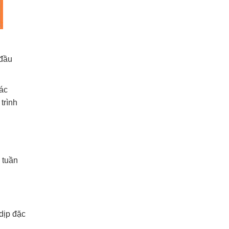
 đầu
các
trình
 tuần
dịp đặc