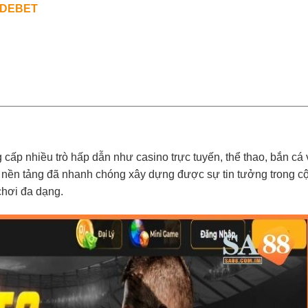
 DEBET
g cấp nhiều trò hấp dẫn như casino trực tuyến, thể thao, bắn cá
ắt, nền tảng đã nhanh chóng xây dựng được sự tin tưởng trong c
chơi đa dạng.