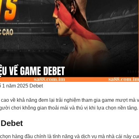
số 1 năm 2025 Debet
 cao về khả năng đem lại trải nghiệm tham gia game mượt mà 
người chơi không gian thoải mái và thú vị khi lựa chọn nền tảng.
 Debet
 chọn hàng đầu chính là tính năng và dịch vụ mà nhà cái này cu