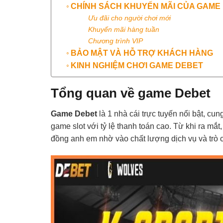
CHÍNH SÁCH KHUYẾN MÃI CỦA GAME
Ưu đãi cho người chơi mới
Khuyến mãi hàng tuần
Chương trình VIP
BẢO MẬT VÀ HỖ TRỢ KHÁCH HÀNG
KINH NGHIỆM CHƠI GAME DEBET
Tổng quan về game Debet
Game Debet
là 1 nhà cái trực tuyến nổi bật, cun
game slot với tỷ lệ thanh toán cao. Từ khi ra m
đồng anh em nhờ vào chất lượng dịch vụ và trò 