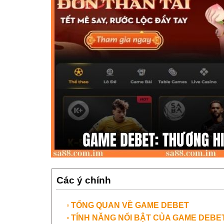
Các ý chính
TỔNG QUAN VỀ GAME DEBET
TÍNH NĂNG NỔI BẬT CỦA GAME DEBE