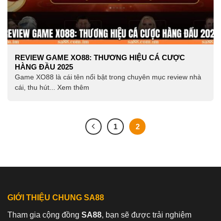
REVIEW GAME XO88: THƯƠNG HIỆU CÁ CƯỢC
HÀNG ĐẦU 2025
Game XO88 là cái tên nổi bật trong chuyên mục review nhà
cái, thu hút... Xem thêm
1
2
GIỚI THIỆU CHUNG SA88
Tham gia cộng đồng
SA88
, bạn sẽ được trải nghiệm