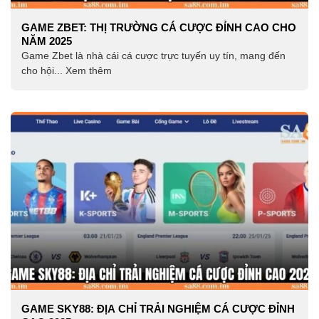
GAME ZBET: THỊ TRƯỜNG CÁ CƯỢC ĐỈNH CAO CHO
NĂM 2025
Game Zbet là nhà cái cá cược trực tuyến uy tín, mang đến
cho hội... Xem thêm
GAME SKY88: ĐỊA CHỈ TRẢI NGHIỆM CÁ CƯỢC ĐỈNH