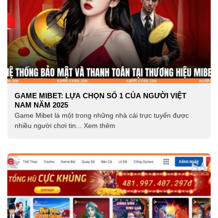
GAME MIBET: LỰA CHỌN SỐ 1 CỦA NGƯỜI VIỆT
NAM NĂM 2025
Game Mibet là một trong những nhà cái trực tuyến được
nhiều người chơi tin... Xem thêm